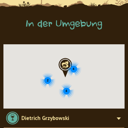
In der Umgebung
4
2
4
Dietrich Grzybowski