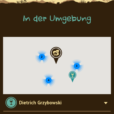
In der Umgebung
2
3
4
Dietrich Grzybowski