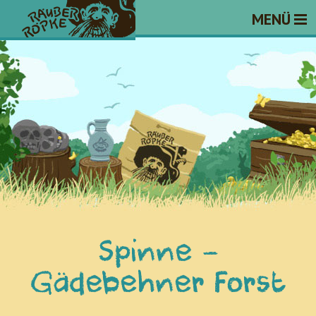
MENÜ
Spinne -
Gädebehner Forst