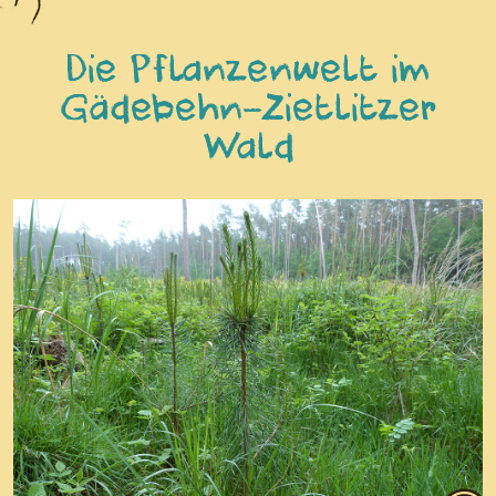
Die Pflanzenwelt im
Gädebehn-Zietlitzer
Wald