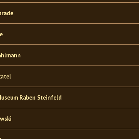
srade
te
rahlmann
katel
Museum Raben Steinfeld
owski