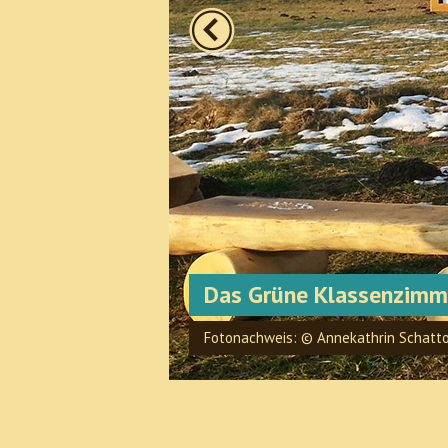
Previous
Das Grüne Klassenzimm
Fotonachweis: © Annekathrin Schatt