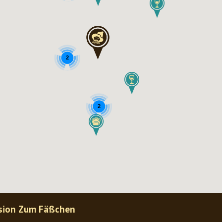
2
2
sion Zum Fäßchen