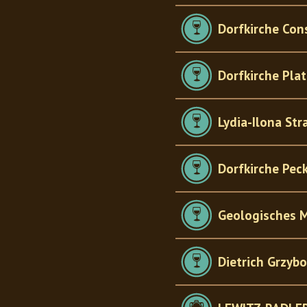
Dorfkirche Con
Dorfkirche Pla
Lydia-Ilona St
Dorfkirche Pec
Geologisches 
Dietrich Grzyb