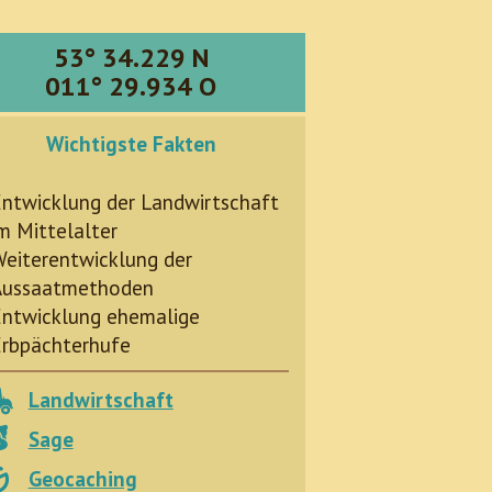
53° 34.229 N
011° 29.934 O
Wichtigste Fakten
ntwicklung der Landwirtschaft
m Mittelalter
eiterentwicklung der
Aussaatmethoden
ntwicklung ehemalige
rbpächterhufe
Landwirtschaft
Sage
Geocaching