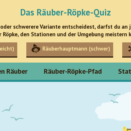
Das Räuber-Röpke-Quiz
 oder schwerere Variante entscheidest, darfst du an 
r Röpke, den Stationen und der Umgebung meistern k
eicht)
Räuberhauptmann (schwer)
en Räuber
Räuber-Röpke-Pfad
Sta