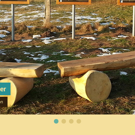
er
on