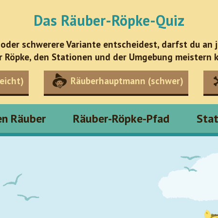
Das Räuber-Röpke-Quiz
 oder schwerere Variante entscheidest, darfst du an 
r Röpke, den Stationen und der Umgebung meistern k
eicht)
Räuberhauptmann (schwer)
en Räuber
Räuber-Röpke-Pfad
Sta