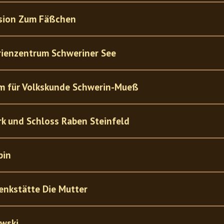
sion Zum Fäßchen
ienzentrum Schweriner See
m für Volkskunde Schwerin-Mueß
k und Schloss Raben Steinfeld
pin
nkstätte Die Mutter
owski