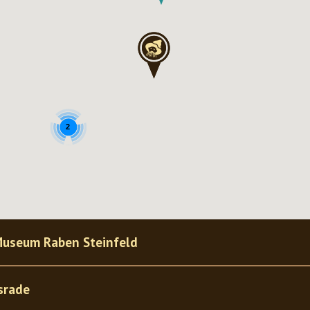
2
Museum Raben Steinfeld
srade