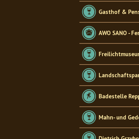
Gasthof & Pen
AWO SANO - Fer
Freilichtmuseu
Landschaftspar
Badestelle Rep
Mahn- und Gede
Dietrich Grzyb