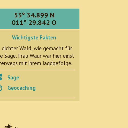
53° 34.899 N
011° 29.842 O
Wichtigste Fakten
n dichter Wald, wie gemacht für
e Sage. Frau Waur war hier einst
terwegs mit ihrem Jagdgefolge.
Sage
Geocaching