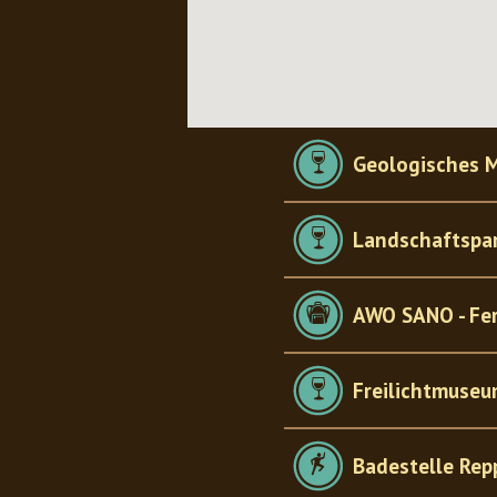
Geologisches 
Landschaftspar
AWO SANO - Fer
Freilichtmuseu
Badestelle Rep