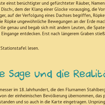
uste einst berüchtigter und gefürchteter Räuber, Namen
isch‹, dem der Klang einer Glocke vorausging, die Vor
Jäger, auf der Verfolgung eines Dachses begriffen, Röpk
e Röpke ungewöhnliche Bewegungen an der Erde macht
elle genau und begab sich mit andern Leuten, die Spate
ingange entdecken. Erst nach längerem Graben stieß 
Stationstafel lesen.
ie Sage und die Realit
sser im 18. Jahrhundert, die den Flurnamen Stahlberg 
von der einheimischen Bevölkerung übernommen, das 
rstanden und so auch in die Karte eingetragen. Ursprü