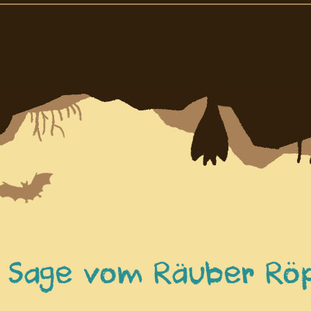
e Sage vom Räuber Rö