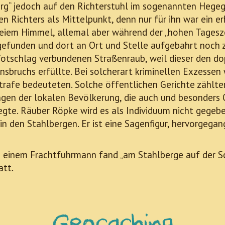
rg“ jedoch auf den Richterstuhl im sogenannten Hegeger
n Richters als Mittelpunkt, denn nur für ihn war ein er
eiem Himmel, allemal aber während der „hohen Tages
 gefunden und dort an Ort und Stelle aufgebahrt noch 
Totschlag verbundenen Straßenraub, weil dieser den d
sbruchs erfüllte. Bei solcherart kriminellen Exzessen
strafe bedeuteten. Solche öffentlichen Gerichte zählt
ngen der lokalen Bevölkerung, die auch und besonders
e. Räuber Röpke wird es als Individuum nicht gegeben
in den Stahlbergen. Er ist eine Sagenfigur, hervorgega
n einem Frachtfuhrmann fand „am Stahlberge auf der Sc
att.