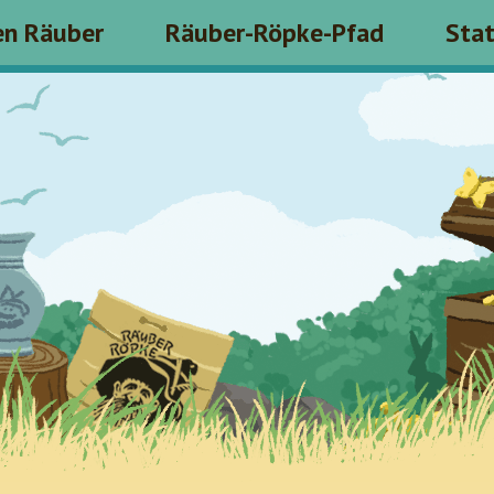
en Räuber
Räuber-Röpke-Pfad
Sta