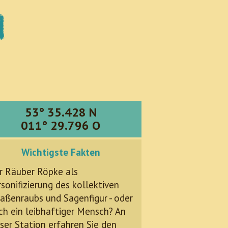
d
53° 35.428 N
011° 29.796 O
Wichtigste Fakten
r Räuber Röpke als
sonifizierung des kollektiven
raßenraubs und Sagenfigur - oder
ch ein leibhaftiger Mensch? An
eser Station erfahren Sie den