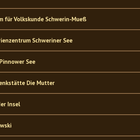
m für Volkskunde Schwerin-Mueß
ienzentrum Schweriner See
 Pinnower See
nkstätte Die Mutter
r Insel
owski