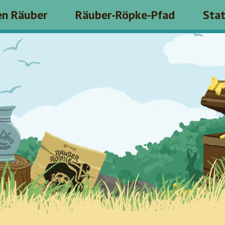
en Räuber
Räuber-Röpke-Pfad
Sta