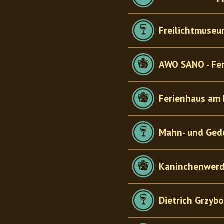
Freilichtmuseu
AWO SANO - Fer
Ferienhaus am
Mahn- und Gede
Kaninchenwerde
Dietrich Grzyb