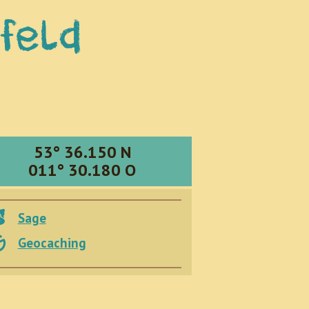
feld
53° 36.150 N
011° 30.180 O
Sage
Geocaching