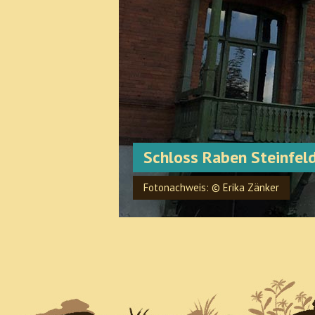
Schloss Raben Steinfel
Fotonachweis: © Erika Zänker