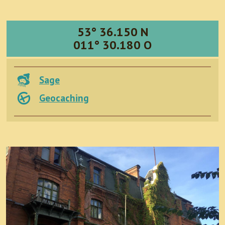
53° 36.150 N
011° 30.180 O
Sage
Geocaching