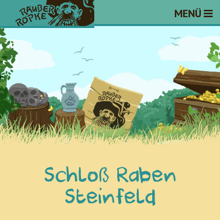
MENÜ
Schloß Raben
Steinfeld