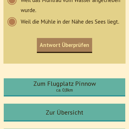
Weil das Mühlrad vom Wasser angetrieben
wurde.
Weil die Mühle in der Nähe des Sees liegt.
Antwort Überprüfen
Zum Flugplatz Pinnow
ca. 0,8km
Zur Übersicht