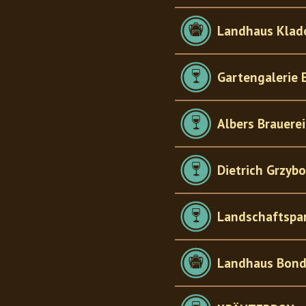
Landhaus Kla
Gartengalerie 
Albers Brauerei
Dietrich Grzyb
Landschaftspar
Landhaus Bond