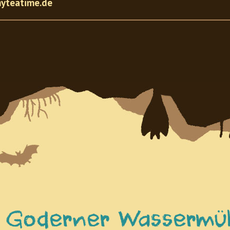
yteatime.de
e Goderner Wassermü