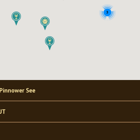
3
 Pinnower See
UT