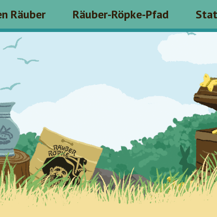
en Räuber
Räuber-Röpke-Pfad
Sta