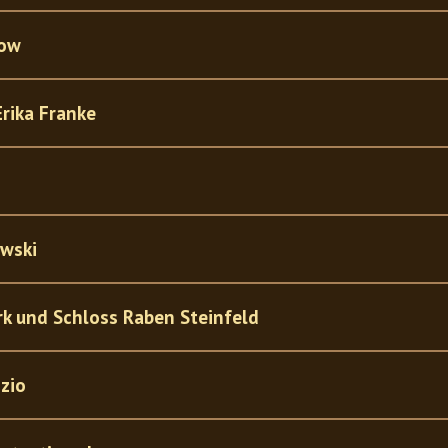
dow
Erika Franke
owski
k und Schloss Raben Steinfeld
zio