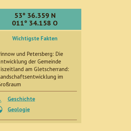
53° 36.359 N
011° 34.158 O
Wichtigste Fakten
innow und Petersberg: Die
ntwicklung der Gemeinde
iszeitland am Gletscherrand:
andschaftsentwicklung im
Großraum
Geschichte
Geologie