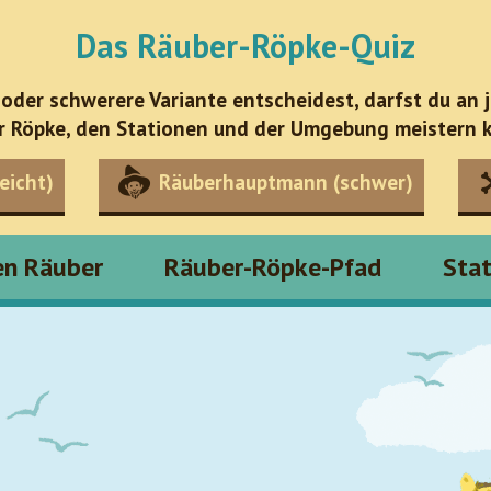
Das Räuber-Röpke-Quiz
 oder schwerere Variante entscheidest, darfst du an 
r Röpke, den Stationen und der Umgebung meistern k
eicht)
Räuberhauptmann (schwer)
en Räuber
Räuber-Röpke-Pfad
Sta