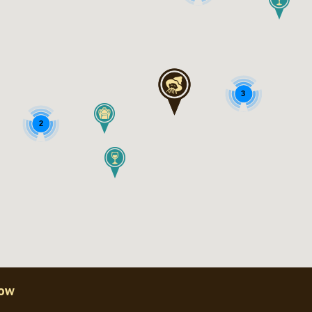
3
2
dow