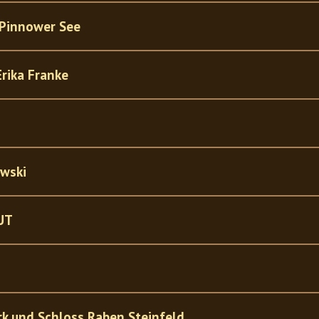
 Pinnower See
Erika Franke
owski
UT
k und Schloss Raben Steinfeld