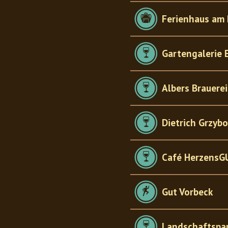
Ferienhaus am
Gartengalerie 
Albers Brauerei
Dietrich Grzyb
Café HerzensG
Gut Vorbeck
Landschaftspar