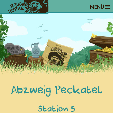
MENÜ
Abzweig Peckatel
Station 5