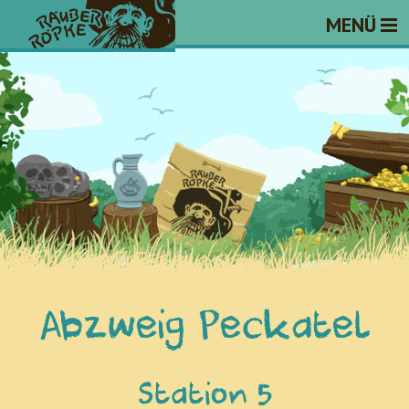
MENÜ
Abzweig Peckatel
Station 5